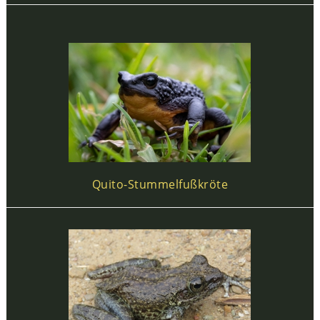
Quito-Stummelfußkröte