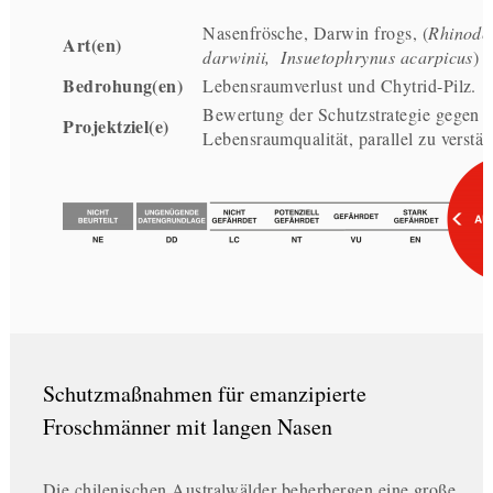
Nasenfrösche, Darwin frogs, (
Rhinode
Art(en)
darwinii, Insuetophrynus acarpicus
)
Bedrohung(en)
Lebensraumverlust und Chytrid-Pilz.
Bewertung der Schutzstrategie gegen 
Projektziel(e)
Lebensraumqualität, parallel zu verstärk
Schutzmaßnahmen für emanzipierte
Froschmänner mit langen Nasen
Die chilenischen Australwälder beherbergen eine große