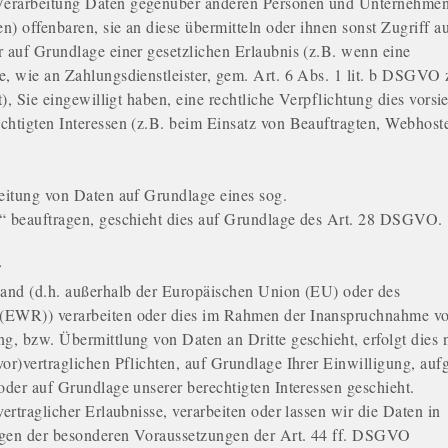
Verarbeitung Daten gegenüber anderen Personen und Unternehme
en) offenbaren, sie an diese übermitteln oder ihnen sonst Zugriff au
r auf Grundlage einer gesetzlichen Erlaubnis (z.B. wenn eine
e, wie an Zahlungsdienstleister, gem. Art. 6 Abs. 1 lit. b DSGVO 
t), Sie eingewilligt haben, eine rechtliche Verpflichtung dies vorsi
chtigten Interessen (z.B. beim Einsatz von Beauftragten, Webhost
beitung von Daten auf Grundlage eines sog.
s“ beauftragen, geschieht dies auf Grundlage des Art. 28 DSGVO.
r
land (d.h. außerhalb der Europäischen Union (EU) oder des
 (EWR)) verarbeiten oder dies im Rahmen der Inanspruchnahme v
g, bzw. Übermittlung von Daten an Dritte geschieht, erfolgt dies 
vor)vertraglichen Pflichten, auf Grundlage Ihrer Einwilligung, auf
oder auf Grundlage unserer berechtigten Interessen geschieht.
vertraglicher Erlaubnisse, verarbeiten oder lassen wir die Daten in
egen der besonderen Voraussetzungen der Art. 44 ff. DSGVO