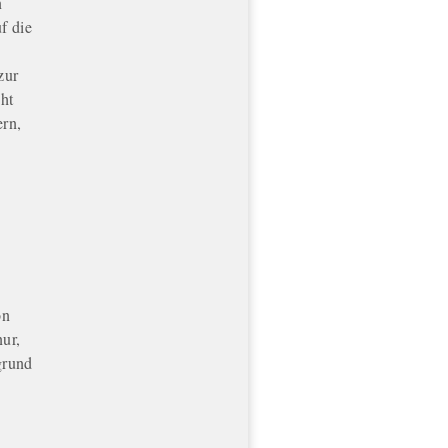
n
f die
zur
eht
ern,
on
nur,
grund