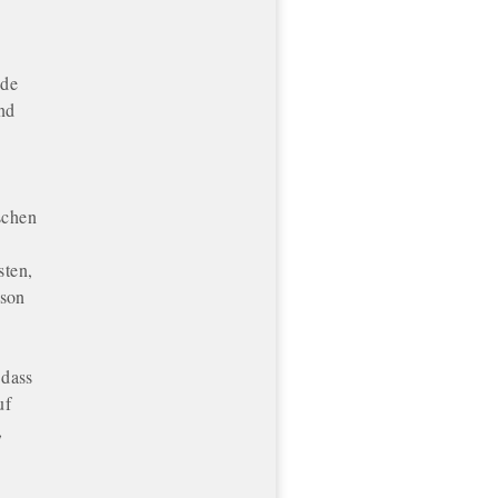
ede
nd
schen
sten,
rson
 dass
uf
,