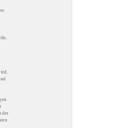
ere
lle,
ird,
und
ngen
r
n der
aten