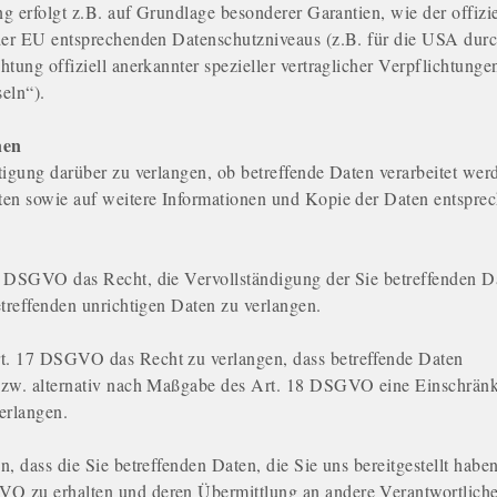
ng erfolgt z.B. auf Grundlage besonderer Garantien, wie der offizie
 der EU entsprechenden Datenschutzniveaus (z.B. für die USA dur
tung offiziell anerkannter spezieller vertraglicher Verpflichtunge
eln“).
nen
tigung darüber zu verlangen, ob betreffende Daten verarbeitet wer
ten sowie auf weitere Informationen und Kopie der Daten entspre
6 DSGVO das Recht, die Vervollständigung der Sie betreffenden D
etreffenden unrichtigen Daten zu verlangen.
t. 17 DSGVO das Recht zu verlangen, dass betreffende Daten
 bzw. alternativ nach Maßgabe des Art. 18 DSGVO eine Einschrän
erlangen.
, dass die Sie betreffenden Daten, die Sie uns bereitgestellt habe
O zu erhalten und deren Übermittlung an andere Verantwortlich