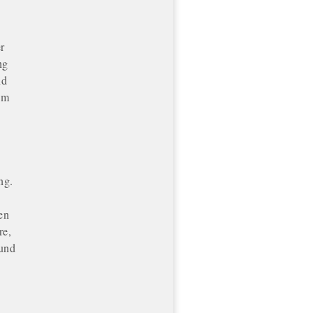
r
ng
nd
em
ng.
en
re,
 und