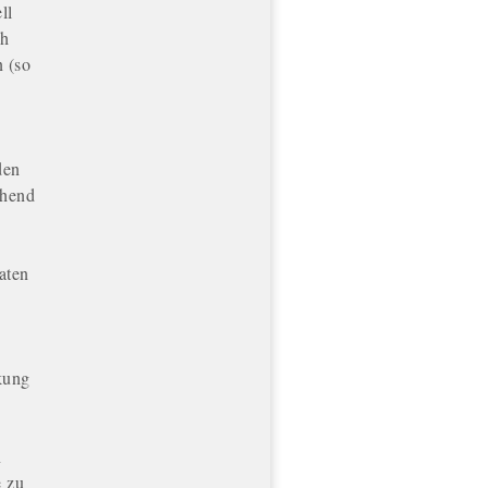
ll
ch
n (so
den
chend
aten
kung
n
e zu