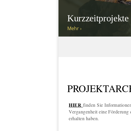
Kurzzeitprojekte
Mehr ›
PROJEKTARC
HIER
finden Sie Informationen
Vergangenheit eine Förderung dur
erhalten haben.