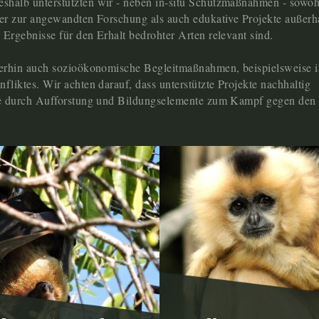
halb unterstützten wir - neben in-situ Schutzmaßnahmen - sowoh
der zur angewandten Forschung als auch edukative Projekte außerh
Ergebnisse für den Erhalt bedrohter Arten relevant sind.
terhin auch sozioökonomische Begleitmaßnahmen, beispielsweise i
fliktes. Wir achten darauf, dass unterstützte Projekte nachhaltig
ise durch Aufforstung und Bildungselemente zum Kampf gegen den