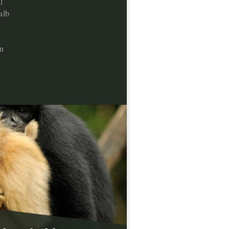
l
alb
n