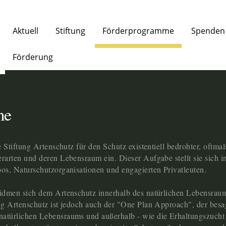
Aktuell
Stiftung
Förderprogramme
Spenden
Förderung
me
e Stiftung Artenschutz für den Schutz existentiell bedrohter, oftmal
rarten und deren Lebensraum ein. Dieser Aufgabe stellt sie sich i
os, Naturschutzorganisationen und engagierten Privatleuten.
widmen sich dem Artenschutz innerhalb des natürlichen Lebensrau
ng Artenschutz ist jedoch auch der "One Plan Approach", der besa
atürlichen Lebensraums und außerhalb - wie die Erhaltungszucht 