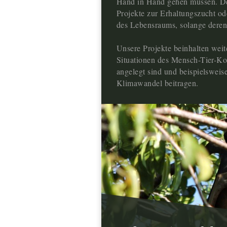
Hand in Hand gehen müssen. Des
Projekte zur Erhaltungszucht o
des Lebensraums, solange deren 
Unsere Projekte beinhalten wei
Situationen des Mensch-Tier-Kon
angelegt sind und beispielswe
Klimawandel beitragen.