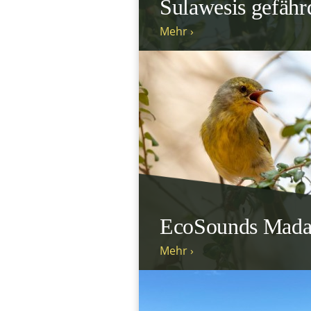
Sulawesis gefähr
Mehr ›
EcoSounds Mada
Mehr ›