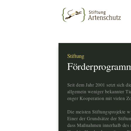
Stiftung
Förderprogram
Seit dem Jahr 2001 setzt sich di
allgemein weniger bekannter Tie
enger Kooperation mit vielen Zo
Die meisten Stiftungsprojekte 
Einer der Grundsätze der Stiftu
dass Maßnahmen innerhalb des n