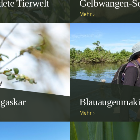
dete Tierwelt
Gelbwangen-S
Mehr ›
gaskar
Blauaugenmaki
Mehr ›