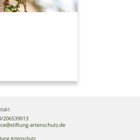
takt
0/206539013
ice@stiftung-artenschutz.de
ftung Artenschutz