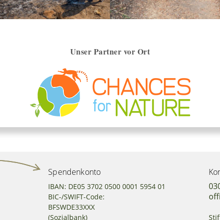
Unser Partner vor Ort
Spendenkonto
Kon
03
IBAN: DE05 3702 0500 0001 5954 01
off
BIC-/SWIFT-Code:
BFSWDE33XXX
(Sozialbank)
Sti