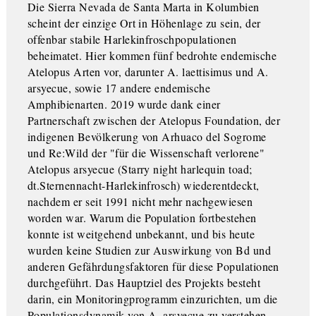
Die Sierra Nevada de Santa Marta in Kolumbien
scheint der einzige Ort in Höhenlage zu sein, der
offenbar stabile Harlekinfroschpopulationen
beheimatet. Hier kommen fünf bedrohte endemische
Atelopus Arten vor, darunter A. laettisimus und A.
arsyecue, sowie 17 andere endemische
Amphibienarten. 2019 wurde dank einer
Partnerschaft zwischen der Atelopus Foundation, der
indigenen Bevölkerung von Arhuaco del Sogrome
und Re:Wild der "für die Wissenschaft verlorene"
Atelopus arsyecue (Starry night harlequin toad;
dt.Sternennacht-Harlekinfrosch) wiederentdeckt,
nachdem er seit 1991 nicht mehr nachgewiesen
worden war. Warum die Population fortbestehen
konnte ist weitgehend unbekannt, und bis heute
wurden keine Studien zur Auswirkung von Bd und
anderen Gefährdungsfaktoren für diese Populationen
durchgeführt. Das Hauptziel des Projekts besteht
darin, ein Monitoringprogramm einzurichten, um die
Populationsdynamik von A. arsyecue zu verstehen,