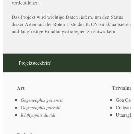
verdeutlichen.
Das Projekt wird wichtige Daten liefern, um den Status
dieser Arten auf der Roten Liste der IUCN zu aktualisieren
und langfristige Erhaltungsstrategien zu entwickeln.
Projektsteckbrief
Art
Trivialna
Gegeneophis goaensis
Goa Caec
Gegeneophis pareshi
Cotigaon 
Ichthyophis davidi
Uttaragha