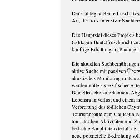
Der Calilegua-Beutelfrosch (
Gas
Art, die trotz intensiver Nachfor
Das Hauptziel dieses Projekts b
Calilegua-Beutelfrosch nicht en
künftige Erhaltungsmaßnahmen fü
Die aktuellen Suchbemühungen s
aktive Suche mit passiven Übe
akustisches Monitoring mittel
werden mittels spezifischer Art
Beutelfrösche zu erkennen. Ab
Lebensraumverlust und einem mö
Verbreitung des tödlichen Chytri
Touristenroute zum Calilegua-N
touristischen Aktivitäten und Z
bedrohte Amphibienvielfalt de
neue potenzielle Bedrohung sol