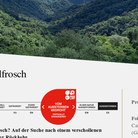
lfrosch
Pr
Fo
Ca
osch? Auf der Suche nach einem verschollenen
(
Ga
ner Rückkehr