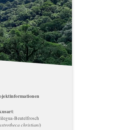
ojektinformationen
kusart
:
lilegua-Beutelfrosch
strotheca christiani
)