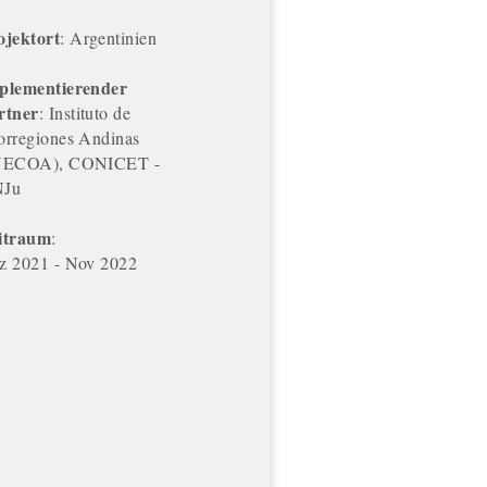
ojektort
: Argentinien
plementierender
rtner
: Instituto de
orregiones Andinas
NECOA), CONICET -
Ju
itraum
:
z 2021 - Nov 2022