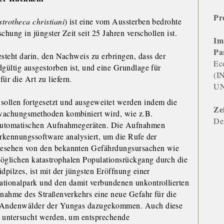
Pr
trotheca christiani
) ist eine vom Aussterben bedrohte
schung in jüngster Zeit seit 25 Jahren verschollen ist.
Im
Pa
esteht darin, den Nachweis zu erbringen, dass der
Ec
dgültig ausgestorben ist, und eine Grundlage für
(I
r die Art zu liefern.
UN
ollen fortgesetzt und ausgeweitet werden indem die
Ze
rwachungsmethoden kombiniert wird, wie z.B.
De
s automatischen Aufnahmegeräten. Die Aufnahmen
erkennungssoftware analysiert, um die Rufe der
gesehen von den bekannten Gefährdungsursachen wie
glichen katastrophalen Populationsrückgang durch die
dpilzes, ist mit der jüngsten Eröffnung einer
ationalpark und den damit verbundenen unkontrollierten
unahme des Straßenverkehrs eine neue Gefahr für die
r Andenwälder der Yungas dazugekommen. Auch diese
l untersucht werden, um entsprechende