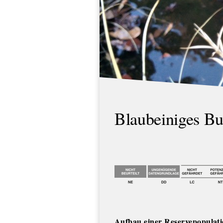
Blaubeiniges Bu
Aufbau einer Reservepopulati