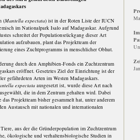
Madagaskars
Pr
Ma
n (
Mantella expectata
) ist in der Roten Liste der IUCN
ndemisch im Nationalpark Isalo auf Madagaskar. Aufgrund
Im
stes schreitet der Populationsrückgang dieser Art
Pa
ulation aufzubauen, plant das Projektteam der
Un
lierung eines Zuchtprogramms in menschlicher Obhut.
Ze
rderung durch den Amphibien-Fonds ein Zuchtzentrum
Ja
kars eröffnet. Gesetztes Ziel der Einrichtung ist der
ller gefährdeten Arten im Westen Madagaskars.
ntella expectata
ausgesetzt ist, wurde diese Art nach
ausgewählt, die in dem Zentrum gehalten wird. Dabei
e das Projektteam bisher gesammelt hat, unter anderem
en Austausch mit nationalen und internationalen
Tiere, aus der die Gründerpopulation im Zuchtzentrum
che, ökologische und verhaltensbiologische Studien in