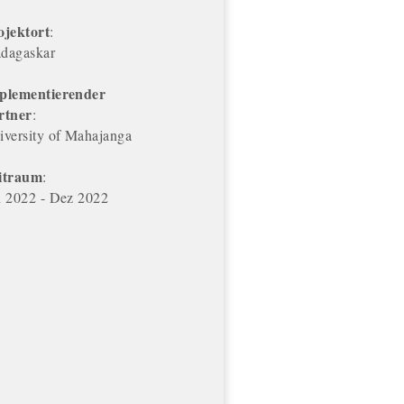
ojektort
:
dagaskar
plementierender
rtner
:
iversity of Mahajanga
itraum
:
n 2022 - Dez 2022