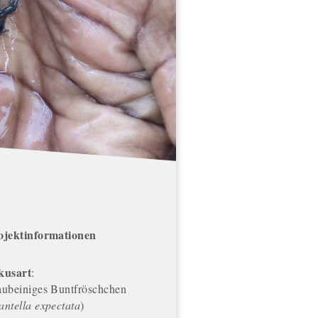
ojektinformationen
kusart
:
aubeiniges Buntfröschchen
ntella expectata
)