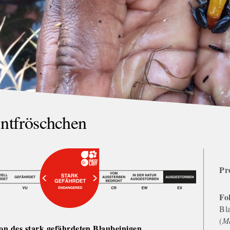
ntfröschchen
Pr
Fo
Bl
(
Ma
on des stark gefährdeten Blaubeinigen