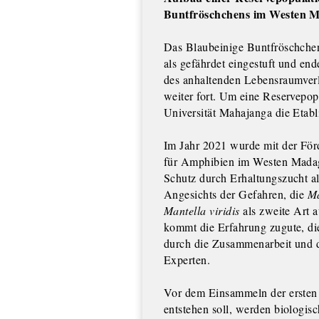
Buntfröschchens im Westen 
Das Blaubeinige Buntfröschche
als gefährdet eingestuft und e
des anhaltenden Lebensraumverlu
weiter fort. Um eine Reservepop
Universität Mahajanga die Etab
Im Jahr 2021 wurde mit der Fö
für Amphibien im Westen Madagas
Schutz durch Erhaltungszucht a
Angesichts der Gefahren, die
Ma
Mantella viridis
als zweite Art 
kommt die Erfahrung zugute, di
durch die Zusammenarbeit und d
Experten.
Vor dem Einsammeln der ersten 
entstehen soll, werden biologis