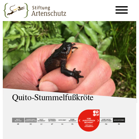
Quito-Stummelfußkröte